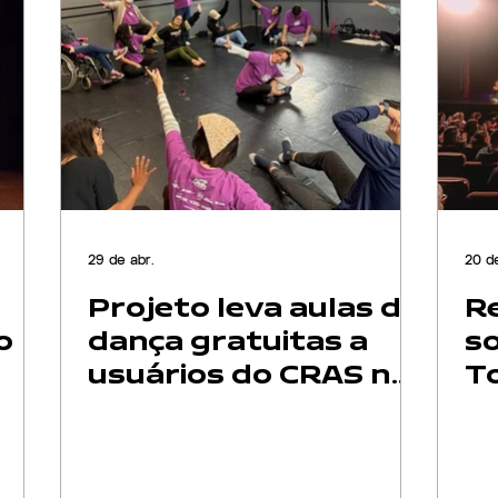
29 de abr.
20 d
Projeto leva aulas de
Re
o
dança gratuitas a
so
usuários do CRAS no
T
Litoral Norte